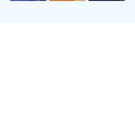
英超焦点战：西汉姆联主场逆转切尔
西，莫耶斯战术制胜
在刚刚结束的英超第28轮焦点战中，西汉姆联凭借鲍恩
和安东尼奥的进球，主场2-1逆转切尔西。莫耶斯的防守
反击战术取得完美效果，球队积分榜上升至第7位。此役
切尔西控球率高达68%，但进攻效率低下，暴露了锋线
乏力的问题。
足球专区
2024年3月15日